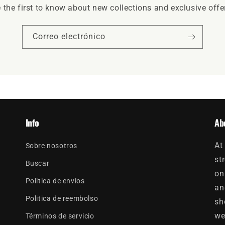
 the first to know about new collections and exclusive offe
Correo electrónico
Info
Ab
At
Sobre nosotros
st
Buscar
on
Politica de envios
an
Politica de reembolso
sh
we
Términos de servicio