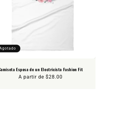
Agotado
Camiseta Esposa de un Electricista Fashion Fit
Precio
A partir de $28.00
habitual