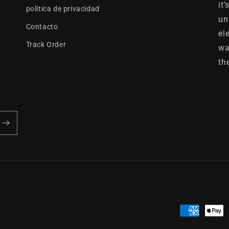
it
política de privacidad
un
Contacto
el
Track Order
wa
th
Formas
de