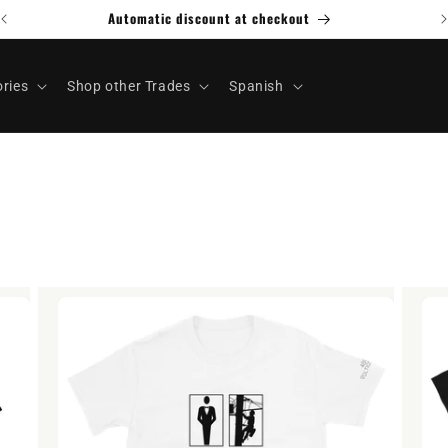
Automatic discount at checkout
ries
Shop other Trades
Spanish