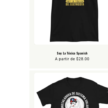
i
ó
n
:
Soy La Tóxica Spanish
Precio
A partir de $28.00
habitual